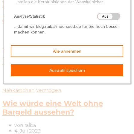
Nähkästchen
Jugend und Finanzen
von
raiba
9. Oktober 2023
Ausbildung
Auszubildende
Bankausbildung
Was ist ein Azubi-Scout?
von
raiba
7. August 2023
Nähkästchen
Vermögen
Wie würde eine Welt ohne
Bargeld aussehen?
von
raiba
4. Juli 2023