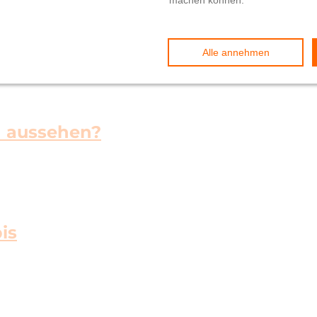
d aussehen?
is